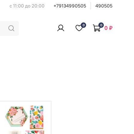
с 11:00 до 20:00
+79134990505
490505
0
0
0 ₽