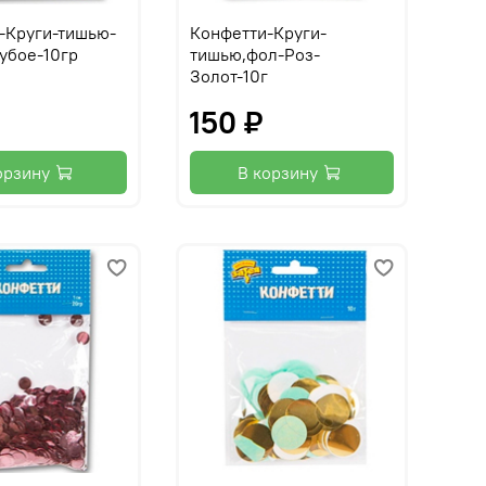
-Круги-тишью-
Конфетти-Круги-
лубое-10гр
тишью,фол-Роз-
Золот-10г
150 ₽
орзину
В корзину