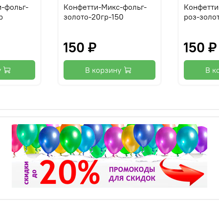
и-фольг-
Конфетти-Микс-фольг-
Конфетти
р
золото-20гр-150
роз-золо
150 ₽
150 ₽
у
В корзину
В к