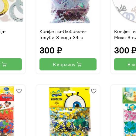
ца-
Конфетти-Любовь-и-
Конфетти
Голуби-3-вида-34гр
Микс-3-в
300 ₽
300 
у
В корзину
В к