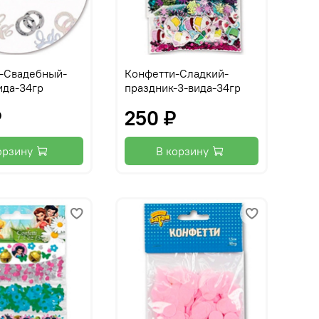
-Свадебный-
Конфетти-Сладкий-
ида-34гр
праздник-3-вида-34гр
₽
250 ₽
орзину
В корзину