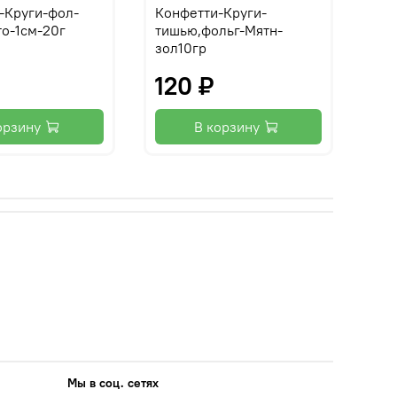
-Круги-фол-
Конфетти-Круги-
то-1см-20г
тишью,фольг-Мятн-
зол10гр
120 ₽
орзину
В корзину
Мы в соц. сетях