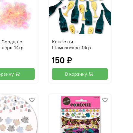
-Сердца-с-
Конфетти-
-перл-14гр
Шампанское-14гр
150 ₽
орзину
В корзину