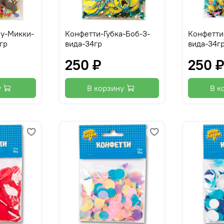
ey-Микки-
Конфетти-Губка-Боб-3-
Конфетти
гр
вида-34гр
вида-34г
250 ₽
250 
у
В корзину
В к