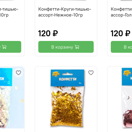
и-тишью-
Конфетти-Круги-тишью-
Конфетти
10гр
ассорт-Нежное-10гр
ассор-Го
120 ₽
120 ₽
у
В корзину
В к