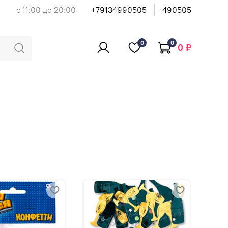
с 11:00 до 20:00
+79134990505
490505
0
0
0 ₽