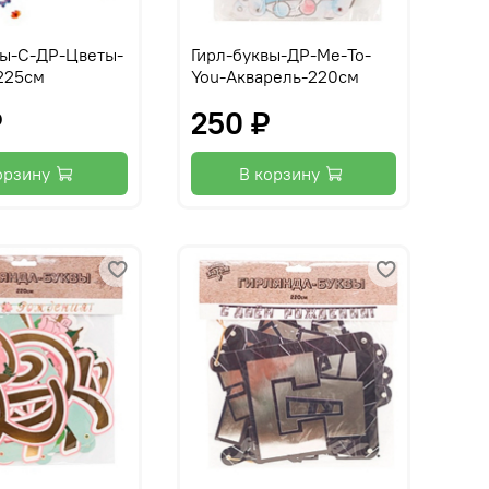
вы-С-ДР-Цветы-
Гирл-буквы-ДР-Me-To-
225см
You-Акварель-220см
₽
250 ₽
орзину
В корзину