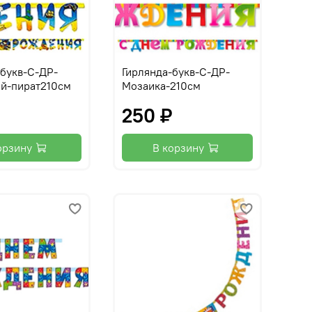
-букв-С-ДР-
Гирлянда-букв-С-ДР-
й-пират210см
Мозаика-210см
₽
250 ₽
орзину
В корзину