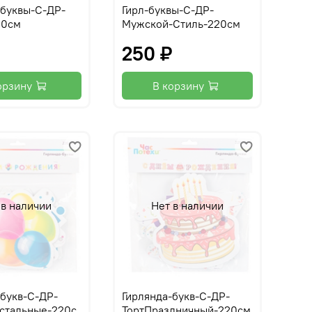
-буквы-С-ДР-
Гирл-буквы-С-ДР-
20см
Мужской-Стиль-220см
₽
250 ₽
орзину
В корзину
 в наличии
Нет в наличии
-букв-С-ДР-
Гирлянда-букв-С-ДР-
стальные-220с
ТортПраздничный-220см