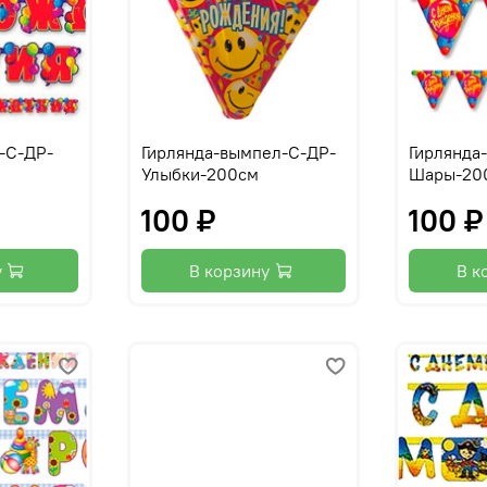
-С-ДР-
Гирлянда-вымпел-С-ДР-
Гирлянда
Улыбки-200см
Шары-20
100 ₽
100 ₽
у
В корзину
В к