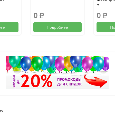
м
0 ₽
0 ₽
нее
Подробнее
По
аз