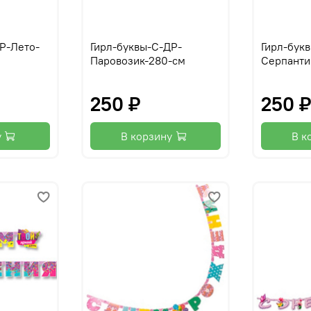
Р-Лето-
Гирл-буквы-С-ДР-
Гирл-бук
Паровозик-280-см
Серпанти
250 ₽
250 
у
В корзину
В к