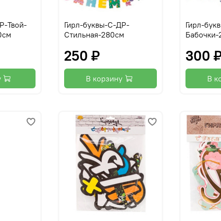
Р-Твой-
Гирл-буквы-С-ДР-
Гирл-бук
0см
Стильная-280см
Бабочки-
250 ₽
300 
у
В корзину
В к