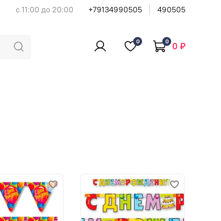
с 11:00 до 20:00
+79134990505
490505
0
0
0 ₽