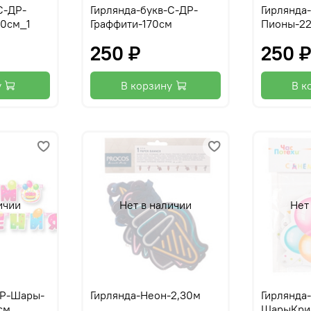
С-ДР-
Гирлянда-букв-С-ДР-
Гирлянда
20см_1
Граффити-170см
Пионы-2
250 ₽
250 
у
В корзину
В к
ичии
Нет в наличии
Нет
ДР-Шары-
Гирлянда-Неон-2,30м
Гирлянда
см
ШарыКри