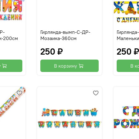
Р-
Гирлянда-вымп-С-ДР-
Гирлянда
к-200см
Мозаика-360см
Маленьки
250 ₽
250 
у
В корзину
В к