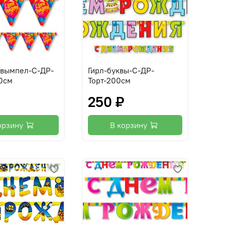
-вымпел-С-ДР-
Гирл-буквы-С-ДР-
0см
Торт-200см
250 ₽
орзину
В корзину