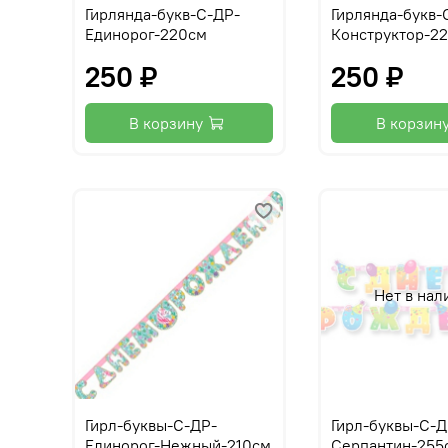
Гирлянда-букв-С-ДР-
Гирлянда-букв-
Единорог-220см
Конструктор-2
250 ₽
250 ₽
В корзину
В корзин
Нет в нал
Гирл-буквы-С-ДР-
Гирл-буквы-С-
Единорог-Нежный-210см
Серпантин-255