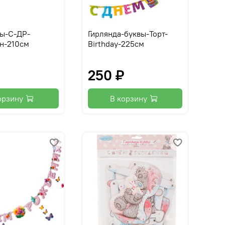
вы-С-ДР-
Гирлянда-буквы-Торт-
н-210см
Birthday-225см
₽
250 ₽
орзину
В корзину