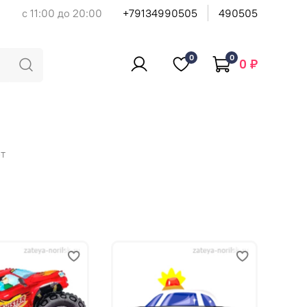
с 11:00 до 20:00
+79134990505
490505
0
0
0 ₽
т