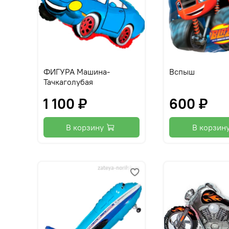
ФИГУРА Машина-
Вспыш
Тачкаголубая
1 100 ₽
600 ₽
В корзину
В корзин