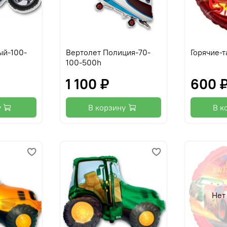
ый-100-
Вертолет Полиция-70-
Горячие-т
100-500h
1 100 ₽
600 
у
В корзину
В к
Нет