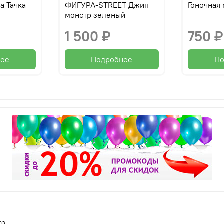
 Тачка
ФИГУРА-STREET Джип
Гоночная
монстр зеленый
1 500 ₽
750 ₽
нее
Подробнее
По
аз