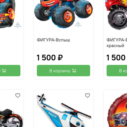
ФИГУРА-Вспыш
ФИГУРА-
красный
1 500 ₽
1 500
у
В корзину
В к