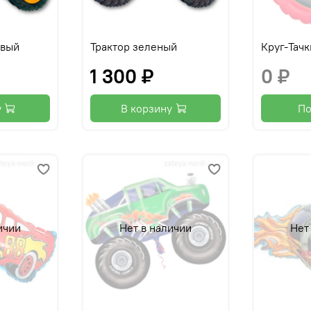
евый
Трактор зеленый
Круг-Тачк
1 300 ₽
0 ₽
у
В корзину
По
ичии
Нет в наличии
Нет