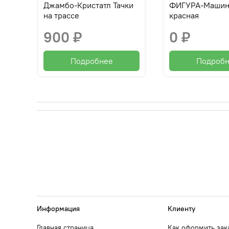
Джамбо-Кристатл Тачки
ФИГУРА-Машина
на трассе
красная
900 ₽
0 ₽
Подробнее
Подроб
Информация
Клиенту
Главная страница
Как оформить зак