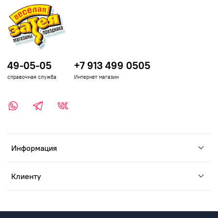
49-05-05
+7 913 499 0505
справочная служба
Интернет магазин
Информация
Клиенту