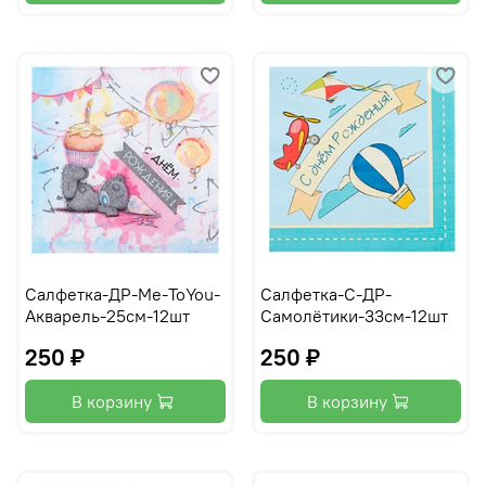
Салфетка-ДР-Me-ToYou-
Салфетка-С-ДР-
Акварель-25см-12шт
Самолётики-33см-12шт
250 ₽
250 ₽
В корзину
В корзину