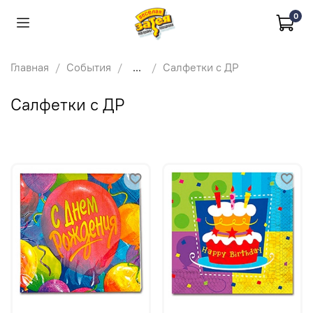
0
Главная
События
...
Салфетки с ДР
Салфетки с ДР