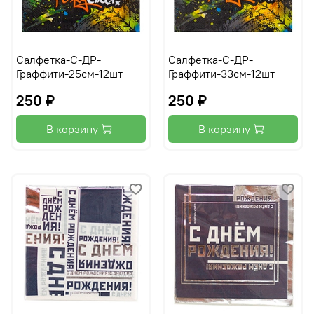
Салфетка-С-ДР-
Салфетка-С-ДР-
Граффити-25см-12шт
Граффити-33см-12шт
250 ₽
250 ₽
В корзину
В корзину