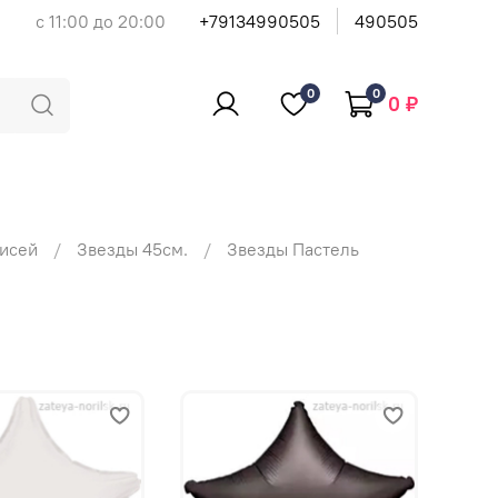
с 11:00 до 20:00
+79134990505
490505
0
0
0 ₽
писей
Звезды 45см.
Звезды Пастель