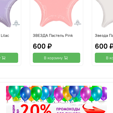
Lilac
ЗВЕЗДА Пастель Pink
Звезда П
600 ₽
600 
у
В корзину
В к