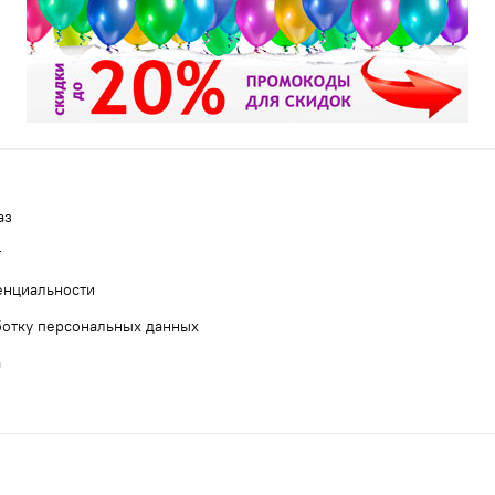
аз
т
енциальности
ботку персональных данных
а