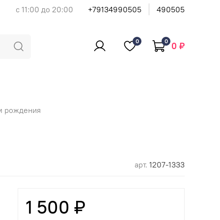
с 11:00 до 20:00
+79134990505
490505
0
0
0 ₽
м рождения
арт.
1207-1333
1 500 ₽