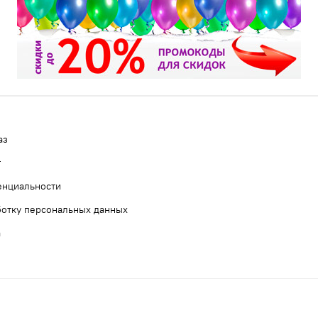
аз
т
енциальности
ботку персональных данных
а