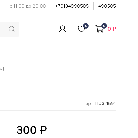
с 11:00 до 20:00
+79134990505
490505
0
0
0 ₽
м!
арт.
1103-1591
300 ₽