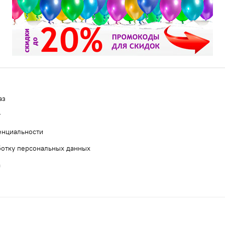
аз
т
енциальности
ботку персональных данных
а