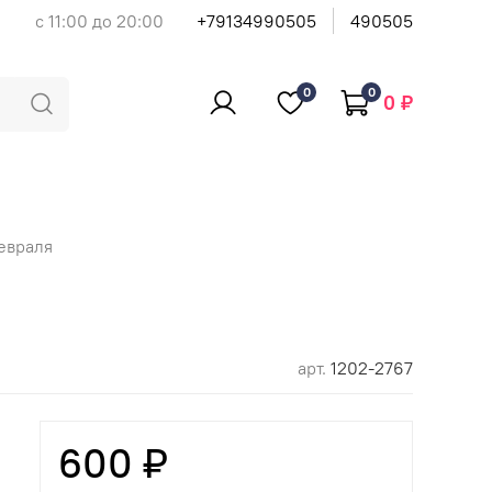
с 11:00 до 20:00
+79134990505
490505
0
0
0 ₽
февраля
арт.
1202-2767
600 ₽