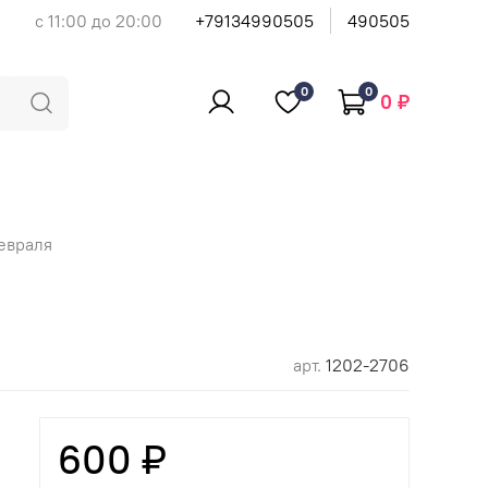
с 11:00 до 20:00
+79134990505
490505
0
0
0 ₽
февраля
арт.
1202-2706
600 ₽