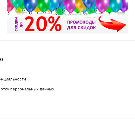
аз
т
енциальности
ботку персональных данных
а