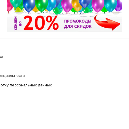
аз
т
енциальности
ботку персональных данных
а