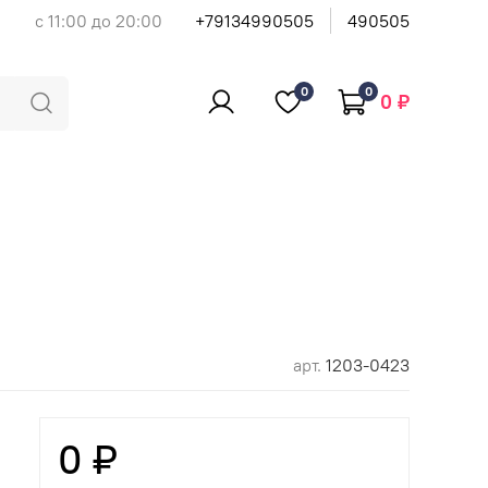
с 11:00 до 20:00
+79134990505
490505
0
0
0 ₽
арт.
1203-0423
0 ₽