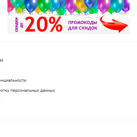
аз
т
енциальности
ботку персональных данных
а