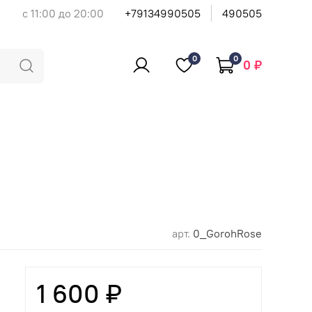
с 11:00 до 20:00
+79134990505
490505
0
0
0 ₽
арт.
0_GorohRose
1 600 ₽