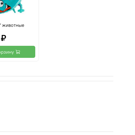
" животные
 ₽
орзину