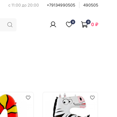
с 11:00 до 20:00
+79134990505
490505
0
0
0 ₽