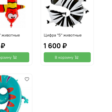
" животные
Цифра "5" животные
 ₽
1 600 ₽
орзину
В корзину