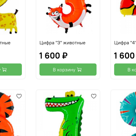
отные
Цифра "3" животные
Цифра "4
1 600 ₽
1 600
у
В корзину
В к