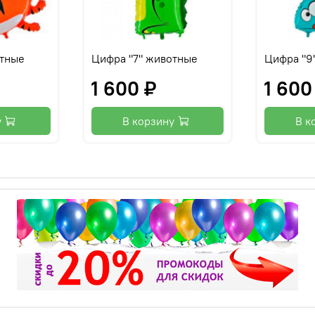
отные
Цифра "7" животные
Цифра "9
1 600 ₽
1 600
у
В корзину
В к